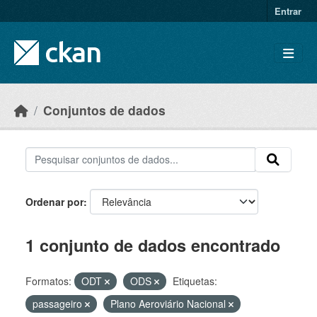
Skip to main content
Entrar
Conjuntos de dados
Ordenar por
1 conjunto de dados encontrado
Formatos:
ODT
ODS
Etiquetas:
passageiro
Plano Aeroviário Nacional