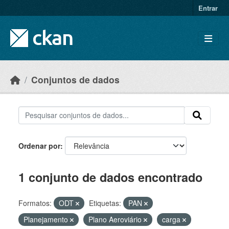
Skip to main content
Entrar
Conjuntos de dados
Ordenar por
1 conjunto de dados encontrado
Formatos:
ODT
Etiquetas:
PAN
Planejamento
Plano Aeroviário
carga