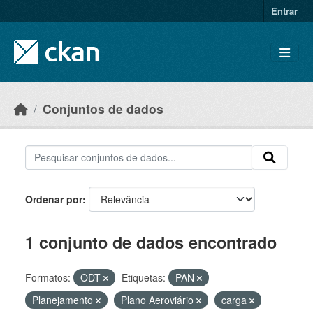
Skip to main content
Entrar
Conjuntos de dados
Ordenar por
1 conjunto de dados encontrado
Formatos:
ODT
Etiquetas:
PAN
Planejamento
Plano Aeroviário
carga