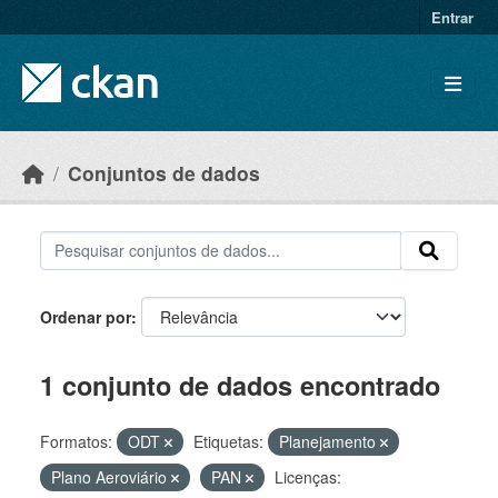
Skip to main content
Entrar
Conjuntos de dados
Ordenar por
1 conjunto de dados encontrado
Formatos:
ODT
Etiquetas:
Planejamento
Plano Aeroviário
PAN
Licenças: