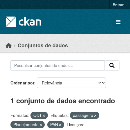
Skip to main content
Entrar
Conjuntos de dados
Ordenar por
1 conjunto de dados encontrado
Formatos:
ODT
Etiquetas:
passageiro
Planejamento
PAN
Licenças: