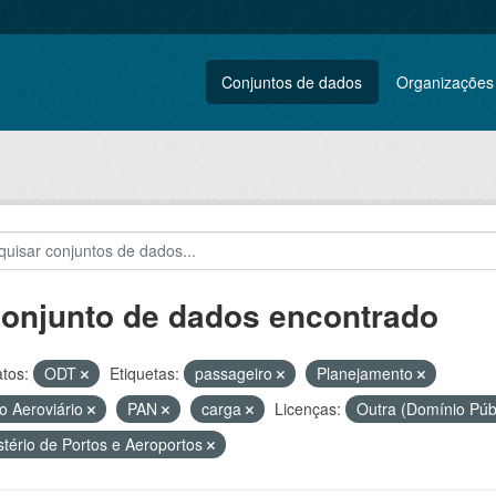
Conjuntos de dados
Organizações
conjunto de dados encontrado
tos:
ODT
Etiquetas:
passageiro
Planejamento
o Aeroviário
PAN
carga
Licenças:
Outra (Domínio Púb
stério de Portos e Aeroportos