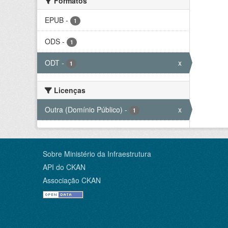
Formatos
EPUB
-
1
ODS
-
1
ODT
-
x
1
Licenças
Outra (Domínio Público)
-
x
1
Sobre Ministério da Infraestrutura
API do CKAN
Associação CKAN