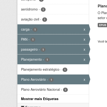
Plan
aeródromo
-
1
O Plan
setor 
aviação civil
-
1
EPUB
carga
-
x
1
PAN
-
x
1
Você t
passageiro
-
x
1
Planejamento
-
x
1
Planejamento estratégico
-
1
Plano Aeroviário
-
x
1
Plano Aeroviário Nacional
-
1
Mostrar mais Etiquetas