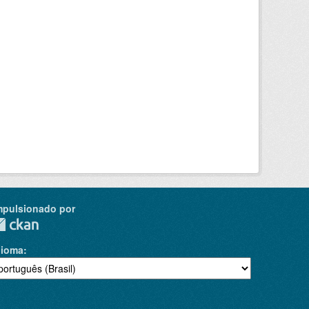
mpulsionado por
dioma