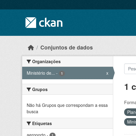
Skip to main content
Conjuntos de dados
Organizações
Ministério de...
-
x
1
1 
Grupos
Forma
Não há Grupos que correspondam a essa
busca
Plan
Mini
Etiquetas
aeroporto
-
1