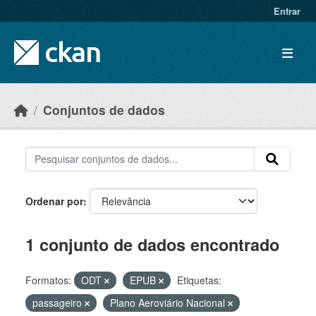
Skip to main content
Entrar
Conjuntos de dados
Ordenar por
1 conjunto de dados encontrado
Formatos:
ODT
EPUB
Etiquetas:
passageiro
Plano Aeroviário Nacional