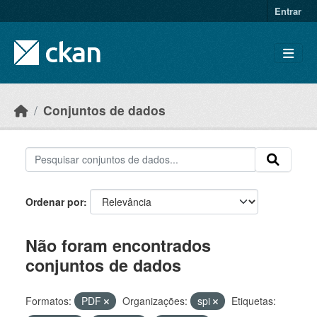
Skip to main content
Entrar
Conjuntos de dados
Ordenar por
Não foram encontrados
conjuntos de dados
Formatos:
PDF
Organizações:
spi
Etiquetas: