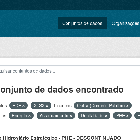
Conjuntos de dados
Organizações
conjunto de dados encontrado
tos:
PDF
XLSX
Licenças:
Outra (Domínio Público)
tas:
Energia
Assoreamento
Declividade
PHE
H
o Hidroviário Estratégico - PHE - DESCONTINUADO