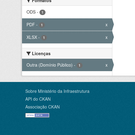
Formatos
ODS
-
1
PDF
-
x
1
XLSX
-
x
1
Licenças
Outra (Domínio Público)
-
x
1
Sobre Ministério da Infraestrutura
API do CKAN
Associação CKAN