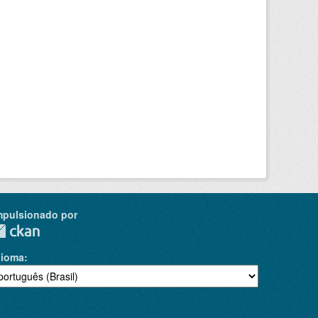
mpulsionado por
dioma