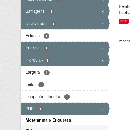
Relató
Barragens
-
x
1
Públic
PDF
Declividade
-
x
1
Eclusas
-
1
Você t
Energia
-
x
1
Hidrovia
-
x
1
Largura
-
1
Leito
-
1
Ocupação Lindeira
-
1
PHE
-
x
1
Mostrar mais Etiquetas