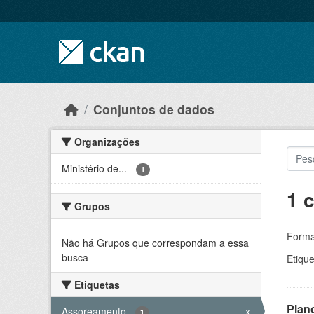
Skip to main content
Conjuntos de dados
Organizações
Ministério de...
-
1
1 
Grupos
Forma
Não há Grupos que correspondam a essa
busca
Etique
Etiquetas
Plan
Assoreamento
-
x
1