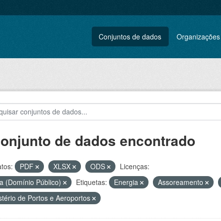
Conjuntos de dados
Organizações
conjunto de dados encontrado
tos:
PDF
XLSX
ODS
Licenças:
a (Domínio Público)
Etiquetas:
Energia
Assoreamento
stério de Portos e Aeroportos