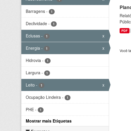
Plan
Barragens
-
1
Relató
Públic
Declividade
-
1
PDF
Eclusas
-
x
1
Energia
-
x
1
Você t
Hidrovia
-
1
Largura
-
1
Leito
-
x
1
Ocupação Lindeira
-
1
PHE
-
1
Mostrar mais Etiquetas