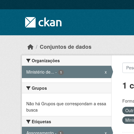
Skip to main content
Conjuntos de dados
Organizações
Ministério de...
-
x
1
1 
Grupos
Forma
Não há Grupos que correspondam a essa
busca
Outr
Mini
Etiquetas
Assoreamento
-
x
1