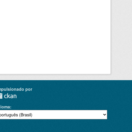
mpulsionado por
dioma