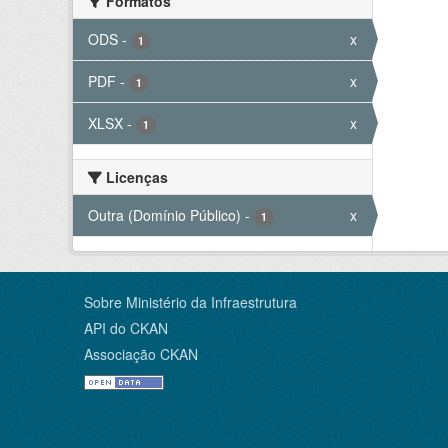
Formatos
ODS
-
x
1
PDF
-
x
1
XLSX
-
x
1
Licenças
Outra (Domínio Público)
-
x
1
Sobre Ministério da Infraestrutura
API do CKAN
Associação CKAN