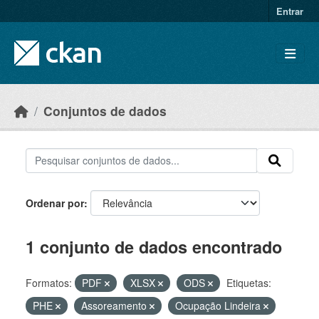
Skip to main content
Entrar
Conjuntos de dados
Ordenar por
1 conjunto de dados encontrado
Formatos:
PDF
XLSX
ODS
Etiquetas:
PHE
Assoreamento
Ocupação Lindeira