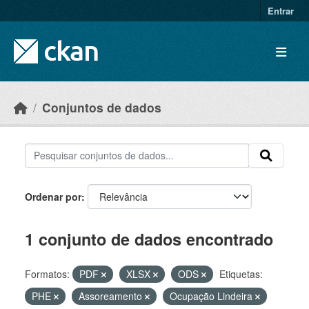
Skip to main content
Entrar
Conjuntos de dados
Ordenar por
1 conjunto de dados encontrado
Formatos:
PDF
XLSX
ODS
Etiquetas:
PHE
Assoreamento
Ocupação Lindeira