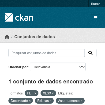
Skip to main content
Entrar
Conjuntos de dados
Ordenar por
1 conjunto de dados encontrado
Formatos:
PDF
XLSX
Etiquetas:
Declividade
Eclusas
Assoreamento