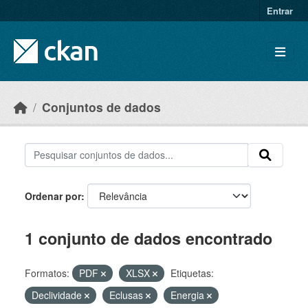
Skip to main content
Entrar
Conjuntos de dados
Ordenar por
1 conjunto de dados encontrado
Formatos:
PDF
XLSX
Etiquetas:
Declividade
Eclusas
Energia