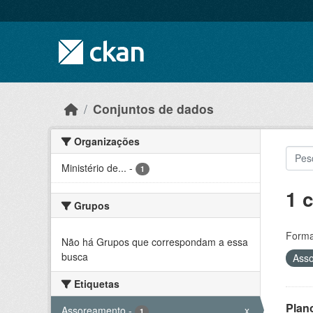
Skip to main content
Conjuntos de dados
Organizações
Ministério de...
-
1
1 
Grupos
Forma
Não há Grupos que correspondam a essa
busca
Ass
Etiquetas
Plan
Assoreamento
-
x
1