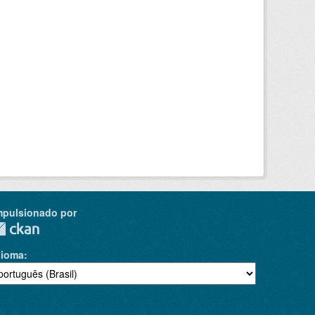
mpulsionado por
dioma