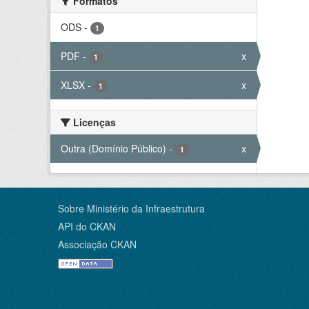
Formatos
ODS
-
1
PDF
-
x
1
XLSX
-
x
1
Licenças
Outra (Domínio Público)
-
x
1
Sobre Ministério da Infraestrutura
API do CKAN
Associação CKAN