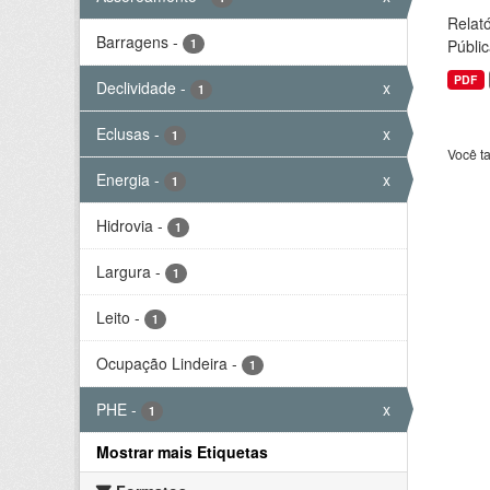
Relató
Barragens
-
1
Públic
PDF
Declividade
-
x
1
Eclusas
-
x
1
Você t
Energia
-
x
1
Hidrovia
-
1
Largura
-
1
Leito
-
1
Ocupação Lindeira
-
1
PHE
-
x
1
Mostrar mais Etiquetas