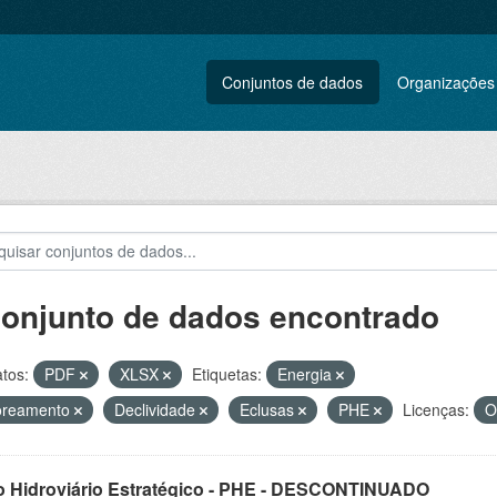
Conjuntos de dados
Organizações
conjunto de dados encontrado
tos:
PDF
XLSX
Etiquetas:
Energia
oreamento
Declividade
Eclusas
PHE
Licenças:
O
o Hidroviário Estratégico - PHE - DESCONTINUADO