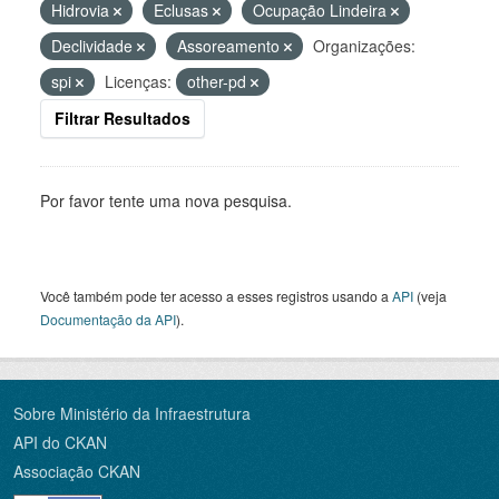
Hidrovia
Eclusas
Ocupação Lindeira
Declividade
Assoreamento
Organizações:
spi
Licenças:
other-pd
Filtrar Resultados
Por favor tente uma nova pesquisa.
Você também pode ter acesso a esses registros usando a
API
(veja
Documentação da API
).
Sobre Ministério da Infraestrutura
API do CKAN
Associação CKAN