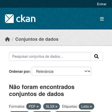
Skip to main content
Entrar
Conjuntos de dados
Ordenar por
Não foram encontrados
conjuntos de dados
Formatos:
PDF
XLSX
Etiquetas:
Leito