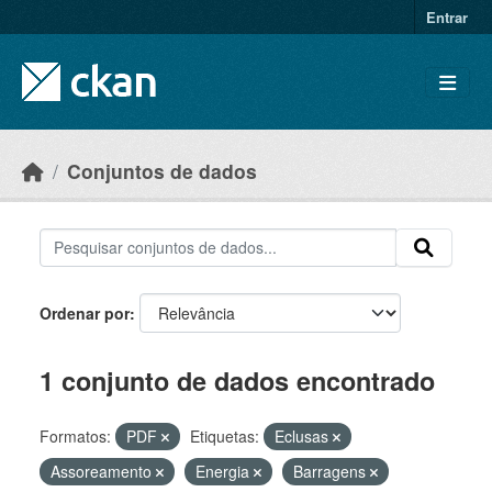
Skip to main content
Entrar
Conjuntos de dados
Ordenar por
1 conjunto de dados encontrado
Formatos:
PDF
Etiquetas:
Eclusas
Assoreamento
Energia
Barragens