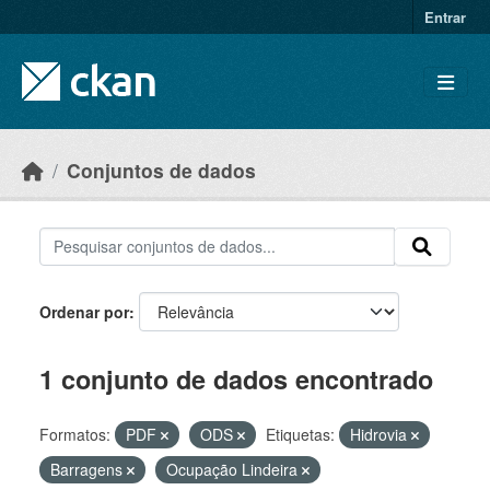
Skip to main content
Entrar
Conjuntos de dados
Ordenar por
1 conjunto de dados encontrado
Formatos:
PDF
ODS
Etiquetas:
Hidrovia
Barragens
Ocupação Lindeira