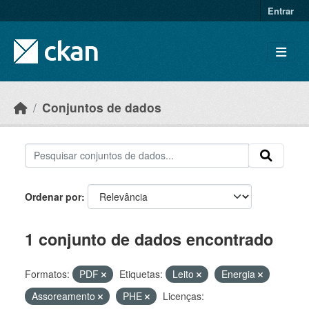
Skip to main content
Entrar
Conjuntos de dados
Ordenar por
1 conjunto de dados encontrado
Formatos:
PDF
Etiquetas:
Leito
Energia
Assoreamento
PHE
Licenças: