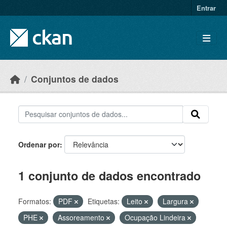
Skip to main content
Entrar
Conjuntos de dados
Ordenar por
1 conjunto de dados encontrado
Formatos:
PDF
Etiquetas:
Leito
Largura
PHE
Assoreamento
Ocupação Lindeira