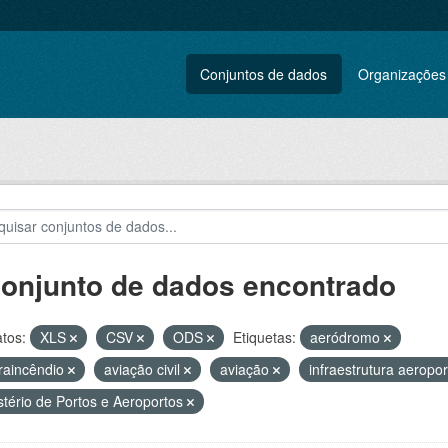
Conjuntos de dados
Organizações
conjunto de dados encontrado
tos:
XLS
CSV
ODS
Etiquetas:
aeródromo
raincêndio
aviação civil
aviação
infraestrutura aeropo
stério de Portos e Aeroportos