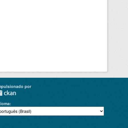
mpulsionado por
dioma