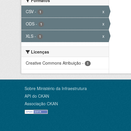
Formatos
CSV
-
x
1
ODS
-
x
1
XLS
-
x
1
Licenças
Creative Commons Atribuição
-
1
Sobre Ministério da Infraestrutura
API do CKAN
Associação CKAN