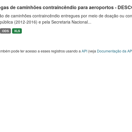
egas de caminhões contraincêndio para aeroportos - DE
ão de caminhões contraincêndio entregues por meio de doação ou convê
ública (2012-2016) e pela Secretaria Nacional...
ODS
XLS
ambém pode ter acesso a esses registros usando a
API
(veja
Documentação da AP