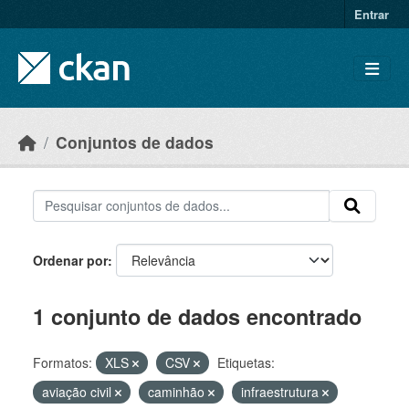
Skip to main content
Entrar
Conjuntos de dados
Ordenar por
1 conjunto de dados encontrado
Formatos:
XLS
CSV
Etiquetas:
aviação civil
caminhão
infraestrutura