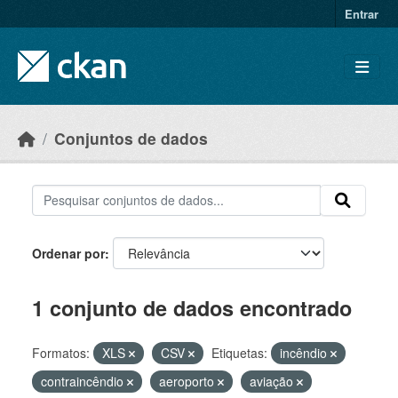
Skip to main content
Entrar
Conjuntos de dados
Ordenar por
1 conjunto de dados encontrado
Formatos:
XLS
CSV
Etiquetas:
incêndio
contraincêndio
aeroporto
aviação