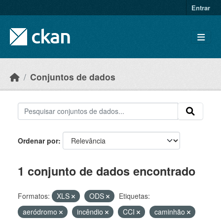
Skip to main content
Entrar
Conjuntos de dados
Ordenar por
1 conjunto de dados encontrado
Formatos:
XLS
ODS
Etiquetas:
aeródromo
incêndio
CCI
caminhão