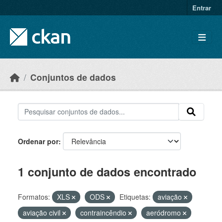
Skip to main content
Entrar
Conjuntos de dados
Ordenar por
1 conjunto de dados encontrado
Formatos:
XLS
ODS
Etiquetas:
aviação
aviação civil
contraincêndio
aeródromo