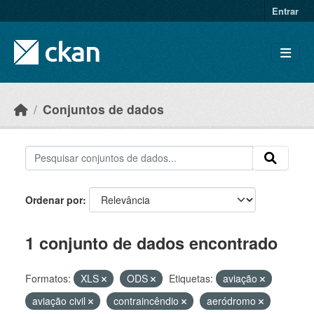
Skip to main content
Entrar
Conjuntos de dados
Ordenar por
1 conjunto de dados encontrado
Formatos:
XLS
ODS
Etiquetas:
aviação
aviação civil
contraincêndio
aeródromo