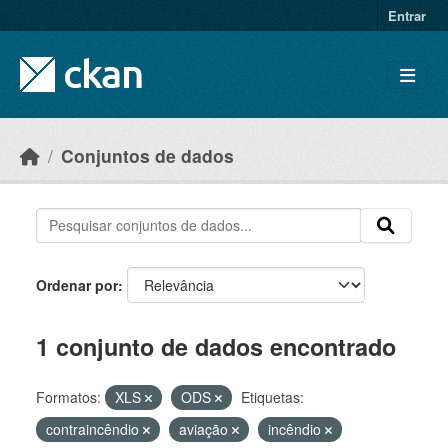
Skip to main content
Entrar
Conjuntos de dados
Ordenar por
1 conjunto de dados encontrado
Formatos:
XLS
ODS
Etiquetas:
contraincêndio
aviação
incêndio