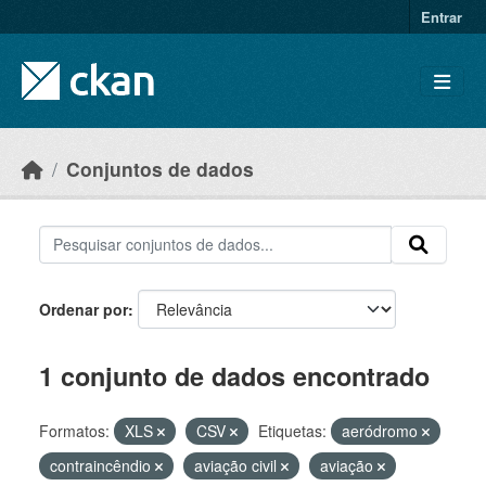
Skip to main content
Entrar
Conjuntos de dados
Ordenar por
1 conjunto de dados encontrado
Formatos:
XLS
CSV
Etiquetas:
aeródromo
contraincêndio
aviação civil
aviação