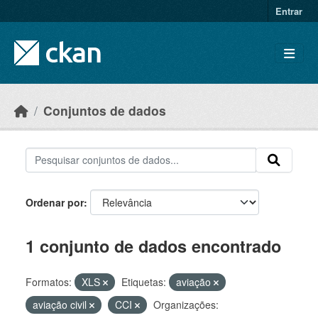
Skip to main content
Entrar
Conjuntos de dados
Ordenar por
1 conjunto de dados encontrado
Formatos:
XLS
Etiquetas:
aviação
aviação civil
CCI
Organizações: