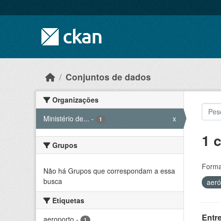
Skip to main content
Conjuntos de dados
Organizações
Ministério de...
-
x
1
1 
Grupos
Forma
Não há Grupos que correspondam a essa
busca
aer
Etiquetas
Entr
aeroporto
-
1