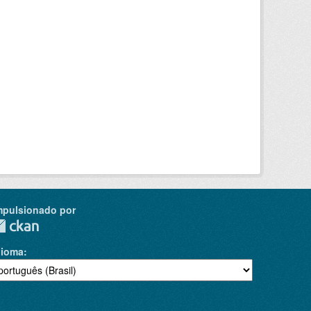
mpulsionado por
dioma