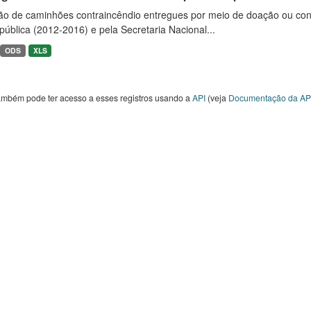
ão de caminhões contraincêndio entregues por meio de doação ou convê
ública (2012-2016) e pela Secretaria Nacional...
ODS
XLS
ambém pode ter acesso a esses registros usando a
API
(veja
Documentação da AP