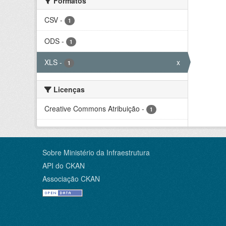
Formatos
CSV
-
1
ODS
-
1
XLS
-
x
1
Licenças
Creative Commons Atribuição
-
1
Sobre Ministério da Infraestrutura
API do CKAN
Associação CKAN