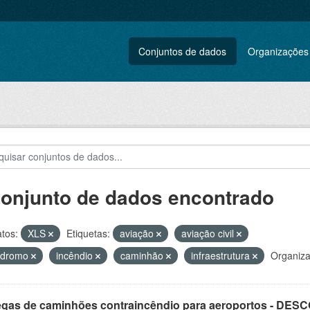
Conjuntos de dados
Organizações
conjunto de dados encontrado
tos:
XLS
Etiquetas:
aviação
aviação civil
ódromo
incêndio
caminhão
infraestrutura
Organiza
egas de caminhões contraincêndio para aeroportos - DE