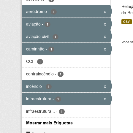
Relaç
aeródromo
-
x
1
da Rep
CSV
aviação
-
x
1
aviação civil
-
x
1
Você t
caminhão
-
x
1
CCI
-
1
contraincêndio
-
1
incêndio
-
x
1
infraestrutura
-
x
1
infraestrutura...
-
1
Mostrar mais Etiquetas