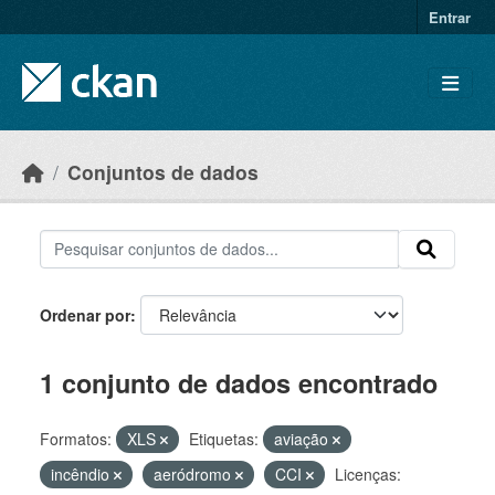
Skip to main content
Entrar
Conjuntos de dados
Ordenar por
1 conjunto de dados encontrado
Formatos:
XLS
Etiquetas:
aviação
incêndio
aeródromo
CCI
Licenças: