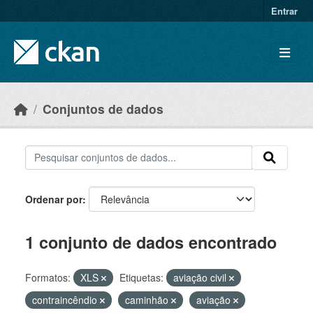
Skip to main content
Entrar
Conjuntos de dados
Ordenar por
1 conjunto de dados encontrado
Formatos:
XLS
Etiquetas:
aviação civil
contraincêndio
caminhão
aviação