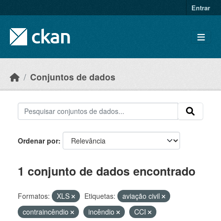
Skip to main content
Entrar
Conjuntos de dados
Ordenar por
1 conjunto de dados encontrado
Formatos:
XLS
Etiquetas:
aviação civil
contraincêndio
incêndio
CCI