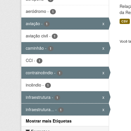
Relaç
aeródromo
-
1
da Rep
CSV
aviação
-
x
1
aviação civil
-
1
Você t
caminhão
-
x
1
CCI
-
1
contraincêndio
-
x
1
incêndio
-
1
infraestrutura
-
x
1
infraestrutura...
-
x
1
Mostrar mais Etiquetas