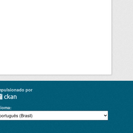
mpulsionado por
dioma