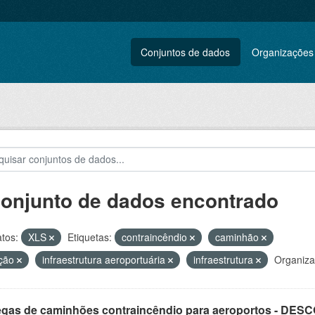
Conjuntos de dados
Organizações
conjunto de dados encontrado
tos:
XLS
Etiquetas:
contraincêndio
caminhão
ação
infraestrutura aeroportuária
infraestrutura
Organiza
egas de caminhões contraincêndio para aeroportos - DE