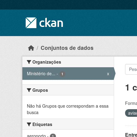
Skip to main content
Conjuntos de dados
Organizações
Ministério de...
-
x
1
1 
Grupos
Forma
Não há Grupos que correspondam a essa
busca
avi
Etiquetas
Entr
aeroporto
-
1