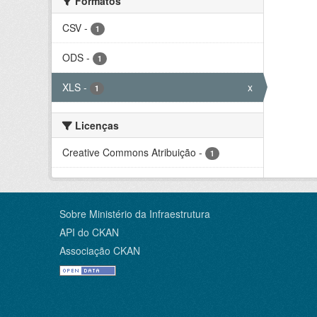
Formatos
CSV
-
1
ODS
-
1
XLS
-
x
1
Licenças
Creative Commons Atribuição
-
1
Sobre Ministério da Infraestrutura
API do CKAN
Associação CKAN