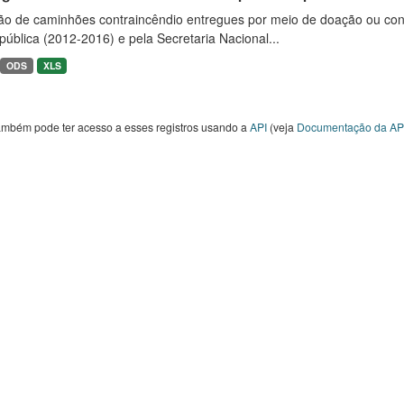
ão de caminhões contraincêndio entregues por meio de doação ou convê
ública (2012-2016) e pela Secretaria Nacional...
ODS
XLS
ambém pode ter acesso a esses registros usando a
API
(veja
Documentação da AP