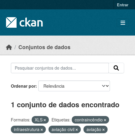
Skip to main content
Entrar
Conjuntos de dados
Ordenar por
1 conjunto de dados encontrado
Formatos:
XLS
Etiquetas:
contraincêndio
infraestrutura
aviação civil
aviação