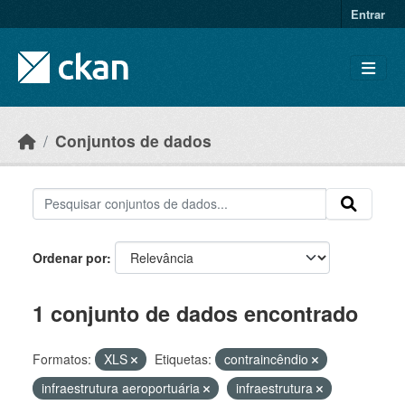
Skip to main content
Entrar
Conjuntos de dados
Ordenar por
1 conjunto de dados encontrado
Formatos:
XLS
Etiquetas:
contraincêndio
infraestrutura aeroportuária
infraestrutura