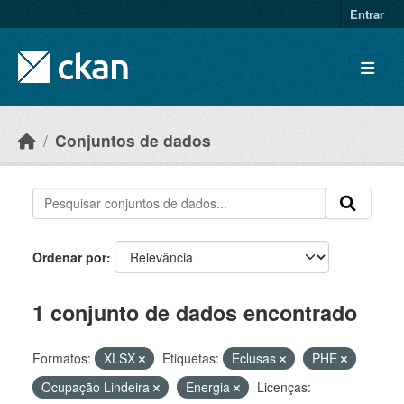
Skip to main content
Entrar
Conjuntos de dados
Ordenar por
1 conjunto de dados encontrado
Formatos:
XLSX
Etiquetas:
Eclusas
PHE
Ocupação Lindeira
Energia
Licenças: