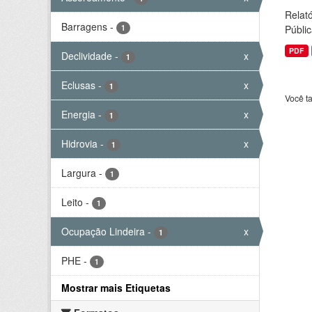
Relató
Barragens
-
1
Públic
PDF
Declividade
-
x
1
Eclusas
-
x
1
Você t
Energia
-
x
1
Hidrovia
-
x
1
Largura
-
1
Leito
-
1
Ocupação Lindeira
-
x
1
PHE
-
1
Mostrar mais Etiquetas