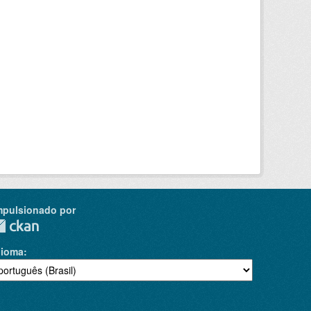
mpulsionado por
dioma