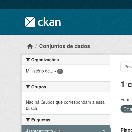
Skip to main content
Conjuntos de dados
Organizações
Ministério de...
-
1
1 
Grupos
Forma
Não há Grupos que correspondam a essa
busca
Ocup
Etiquetas
Plan
Assoreamento
-
x
1