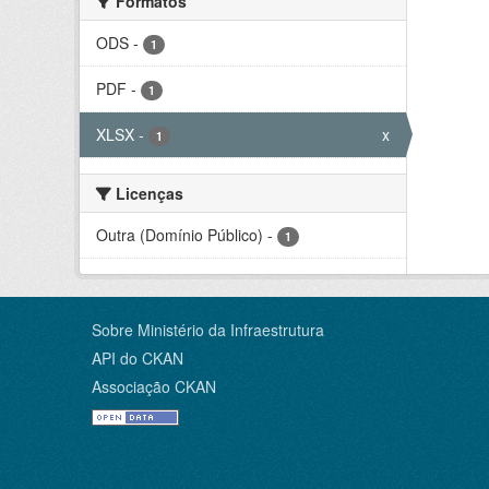
Formatos
ODS
-
1
PDF
-
1
XLSX
-
x
1
Licenças
Outra (Domínio Público)
-
1
Sobre Ministério da Infraestrutura
API do CKAN
Associação CKAN