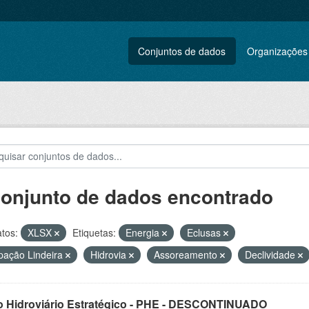
Conjuntos de dados
Organizações
conjunto de dados encontrado
tos:
XLSX
Etiquetas:
Energia
Eclusas
ação Lindeira
Hidrovia
Assoreamento
Declividade
o Hidroviário Estratégico - PHE - DESCONTINUADO