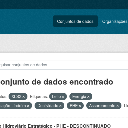
Conjuntos de dados
Organizações
conjunto de dados encontrado
tos:
XLSX
Etiquetas:
Leito
Energia
ação Lindeira
Declividade
PHE
Assoreamento
Li
o Hidroviário Estratégico - PHE - DESCONTINUADO