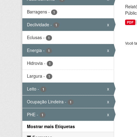
Relató
Barragens
-
1
Públic
PDF
Declividade
-
x
1
Eclusas
-
1
Você t
Energia
-
x
1
Hidrovia
-
1
Largura
-
1
Leito
-
x
1
Ocupação Lindeira
-
x
1
PHE
-
x
1
Mostrar mais Etiquetas