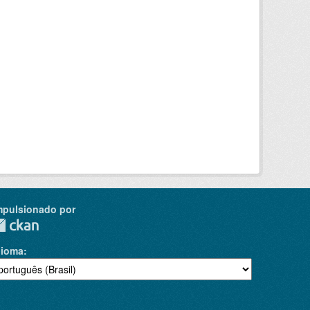
mpulsionado por
dioma