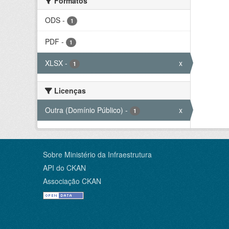
Formatos
ODS
-
1
PDF
-
1
XLSX
-
x
1
Licenças
Outra (Domínio Público)
-
x
1
Sobre Ministério da Infraestrutura
API do CKAN
Associação CKAN