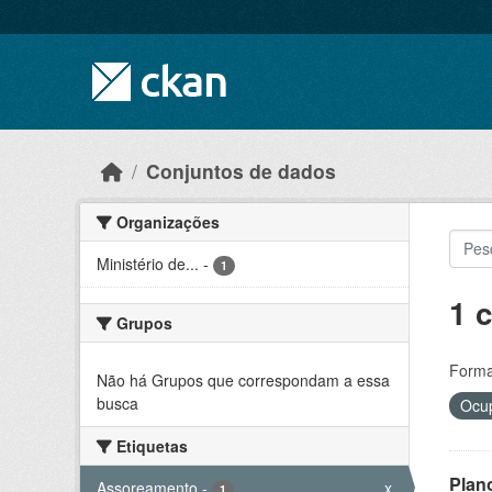
Skip to main content
Conjuntos de dados
Organizações
Ministério de...
-
1
1 
Grupos
Forma
Não há Grupos que correspondam a essa
busca
Ocup
Etiquetas
Plan
Assoreamento
-
x
1