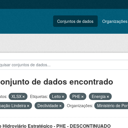
Conjuntos de dados
Organizações
conjunto de dados encontrado
tos:
XLSX
Etiquetas:
Leito
PHE
Energia
ação Lindeira
Declividade
Organizações:
Ministério de Po
o Hidroviário Estratégico - PHE - DESCONTINUADO