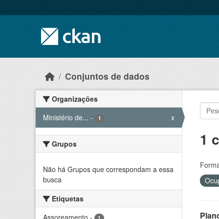
Skip to main content
Conjuntos de dados
Organizações
Ministério de...
-
x
1
1 
Grupos
Forma
Não há Grupos que correspondam a essa
busca
Ocup
Etiquetas
Plan
Assoreamento
-
1