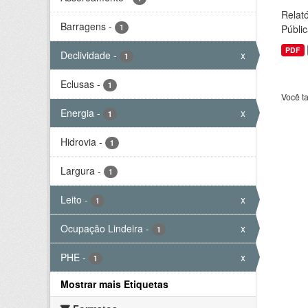
Relató
Barragens
-
1
Públic
PDF
Declividade
-
x
1
Eclusas
-
1
Você t
Energia
-
x
1
Hidrovia
-
1
Largura
-
1
Leito
-
x
1
Ocupação Lindeira
-
x
1
PHE
-
x
1
Mostrar mais Etiquetas