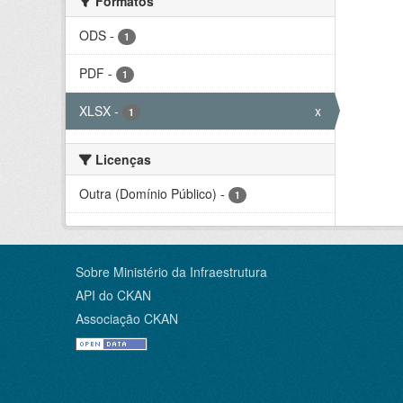
Formatos
ODS
-
1
PDF
-
1
XLSX
-
x
1
Licenças
Outra (Domínio Público)
-
1
Sobre Ministério da Infraestrutura
API do CKAN
Associação CKAN