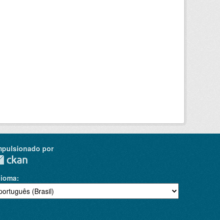
mpulsionado por
dioma