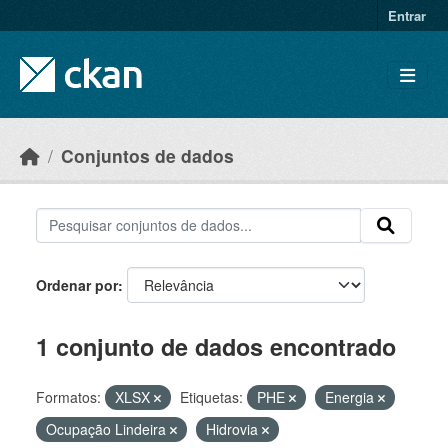
Skip to main content
Entrar
Conjuntos de dados
Ordenar por
1 conjunto de dados encontrado
Formatos:
XLSX
Etiquetas:
PHE
Energia
Ocupação Lindeira
Hidrovia