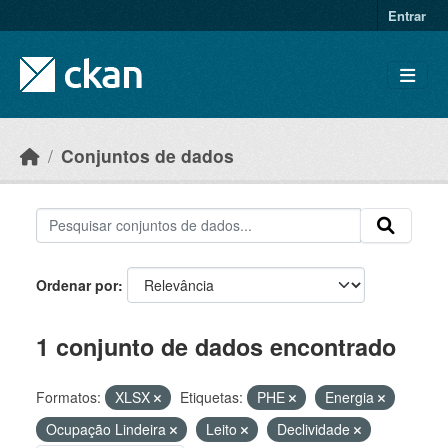
Skip to main content
Entrar
Conjuntos de dados
Ordenar por
1 conjunto de dados encontrado
Formatos:
XLSX
Etiquetas:
PHE
Energia
Ocupação Lindeira
Leito
Declividade