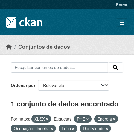
Skip to main content
Entrar
Conjuntos de dados
Ordenar por
1 conjunto de dados encontrado
Formatos:
XLSX
Etiquetas:
PHE
Energia
Ocupação Lindeira
Leito
Declividade