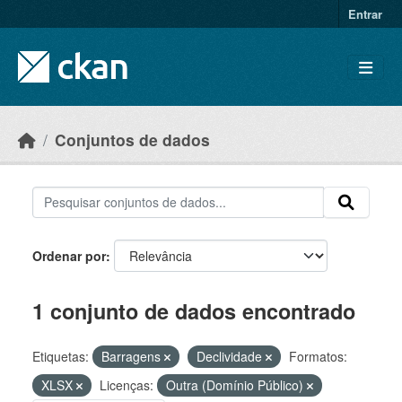
Skip to main content
Entrar
Conjuntos de dados
Ordenar por
1 conjunto de dados encontrado
Etiquetas:
Barragens
Declividade
Formatos:
XLSX
Licenças:
Outra (Domínio Público)