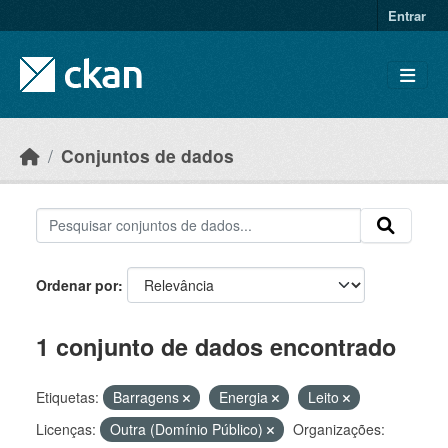
Skip to main content
Entrar
Conjuntos de dados
Ordenar por
1 conjunto de dados encontrado
Etiquetas:
Barragens
Energia
Leito
Licenças:
Outra (Domínio Público)
Organizações: