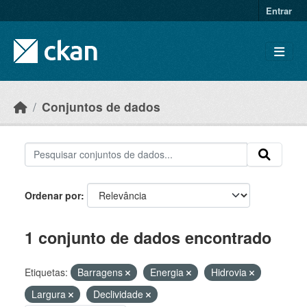
Skip to main content
Entrar
Conjuntos de dados
Ordenar por
1 conjunto de dados encontrado
Etiquetas:
Barragens
Energia
Hidrovia
Largura
Declividade