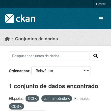
Skip to main content
Entrar
Conjuntos de dados
Ordenar por
1 conjunto de dados encontrado
Etiquetas:
CCI
contraincêndio
Formatos:
ODS