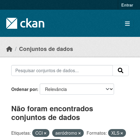
Skip to main content
Entrar
Conjuntos de dados
Ordenar por
Não foram encontrados
conjuntos de dados
Etiquetas:
CCI
aeródromo
Formatos:
XLS