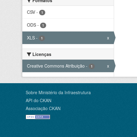
Formatos
CSV
-
1
ODS
-
1
XLS
-
x
1
Licenças
Creative Commons Atribuição
-
x
1
Sobre Ministério da Infraestrutura
API do CKAN
Associação CKAN