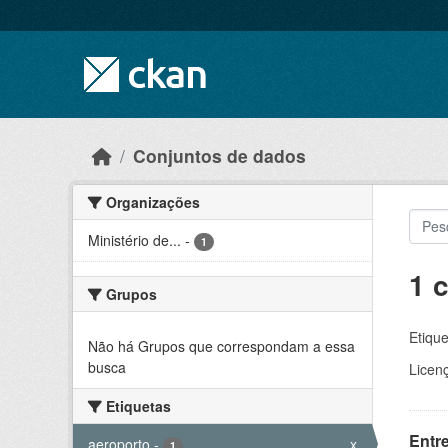
Skip to main content
Conjuntos de dados
Organizações
Ministério de...
-
1
1 
Grupos
Etique
Não há Grupos que correspondam a essa
busca
Licen
Etiquetas
Entr
aeroporto
-
x
1