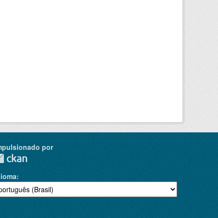
mpulsionado por
dioma