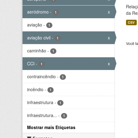
Relaç
aeródromo
-
x
1
da Rep
CSV
aviação
-
1
aviação civil
-
x
1
Você t
caminhão
-
1
CCI
-
x
1
contraincêndio
-
1
incêndio
-
1
infraestrutura
-
1
infraestrutura...
-
1
Mostrar mais Etiquetas