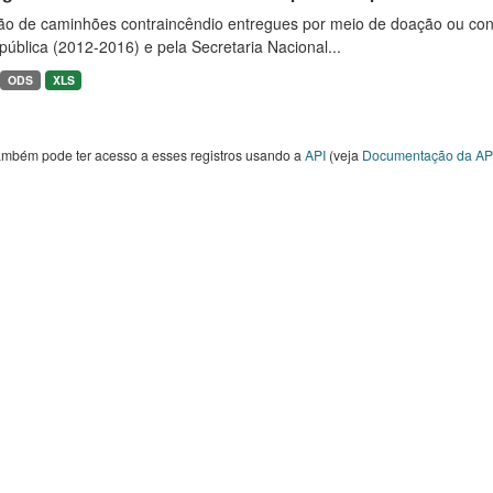
ão de caminhões contraincêndio entregues por meio de doação ou convê
ública (2012-2016) e pela Secretaria Nacional...
ODS
XLS
ambém pode ter acesso a esses registros usando a
API
(veja
Documentação da AP