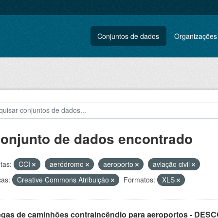
Conjuntos de dados
Organizações
conjunto de dados encontrado
tas:
CCI
aeródromo
aeroporto
aviação civil
ças:
Creative Commons Atribuição
Formatos:
XLS
egas de caminhões contraincêndio para aeroportos - DE