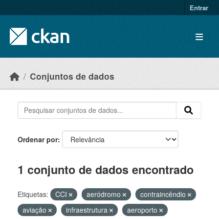
Skip to main content
Entrar
Conjuntos de dados
Ordenar por
1 conjunto de dados encontrado
Etiquetas:
CCI
aeródromo
contraincêndio
aviação
infraestrutura
aeroporto